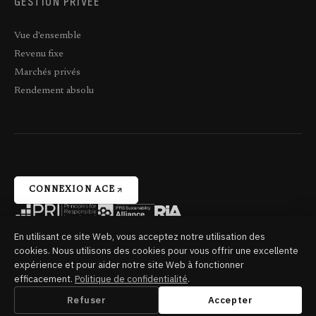
GESTION PRIVÉE
Vue d'ensemble
Revenu fixe
Marchés privés
Rendement absolu
CONNEXION ACE
En utilisant ce site Web, vous acceptez notre utilisation des
cookies. Nous utilisons des cookies pour vous offrir une excellente
Conditions et
Déclaration
Confidentialité
Plaintes
Paramètres
expérience et pour aider notre site Web à fonctionner
Trans-Canada
clauses de
d'appariement
des
efficacement.
Politique de confidentialité
.
Capital ©
non-
des
témoins
2026
Refuser
Accepter
responsabilité
opérations