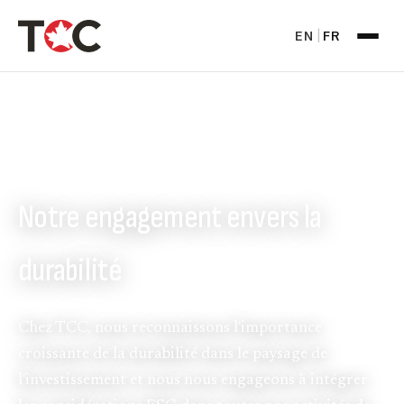
EN
FR
|
INVESTISSEMENT DURABLE
Notre engagement envers la
durabilité
Chez TCC, nous reconnaissons l'importance
croissante de la durabilité dans le paysage de
l'investissement et nous nous engageons à intégrer